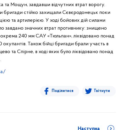
ка та Мощун, завдавши відчутних втрат ворогу.
їни бригади стійко захищали Сєвєродонецьк поки
цією та артилерією. У ході бойових дій силами
було завдано значних втрат противнику: знищено
 зокрема 240 мм САУ «Тюльпан», ліквідовано понад
0 окупантів. Також бійці бригади брали участь в
ево та Спірне, в ході яких було ліквідовано понад
.
ua/
Поділитися
Твітнути
Наступна