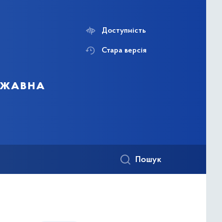
Доступність
Стара версія
ержавна
Пошук