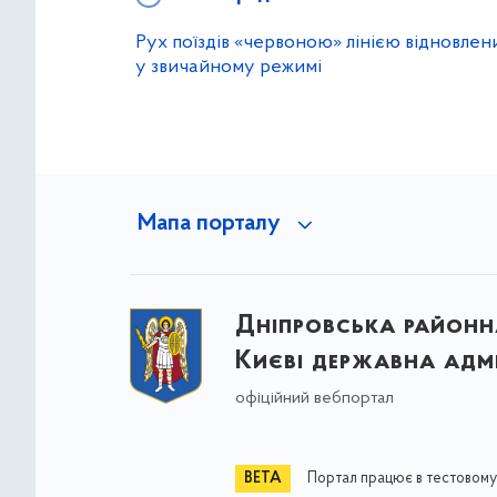
Рух поїздів «червоною» лінією відновлен
у звичайному режимі
Мапа порталу
Дніпровська районна
Києві державна адмі
офіційний вебпортал
Портал працює в тестовому