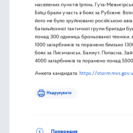
населених пунктів Ірпінь, Гута-Межигірсь
Бійці брали участь в боях за Рубіжне. Во
його не було зруйновано російською авіа
батальйонної тактичної групи бригади 
понад 300 одиниць броньованої техніки,
1000 загарбників та поранено близько 130
боях за Лисичанськ, Бахмут, Попасна, Зайц
4000 загарбників та поранено понад 5500
Анкета кандидата:
https://storm.mvs.gov.
Надрукувати
Попередня