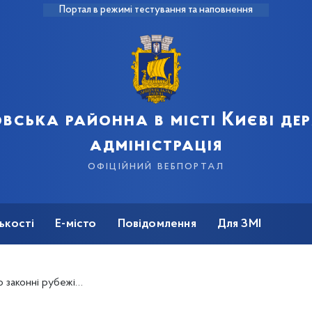
Портал в режимі тестування та наповнення
вська районна в місті Києві д
адміністрація
офіційний вебпортал
ькості
Е-місто
Повідомлення
Для ЗМІ
онні рубежі країни