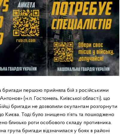
 бригади першою прийняла бій з російськими
тонов» (н.п. Гостомель, Київської області), що
. Бійці бригади не дозволили окупантам розгорнути
 до Києва. Тоді було знищено п’ять та пошкоджено
ищено близько роти особового складу противника.
а група бригади відзначилася у боях в районі