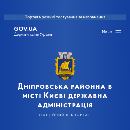
Портал в режимі тестування та наповнення
GOV.UA
Меню
Державні сайти України
Дніпровська районна в
місті Києві державна
адміністрація
офіційний вебпортал