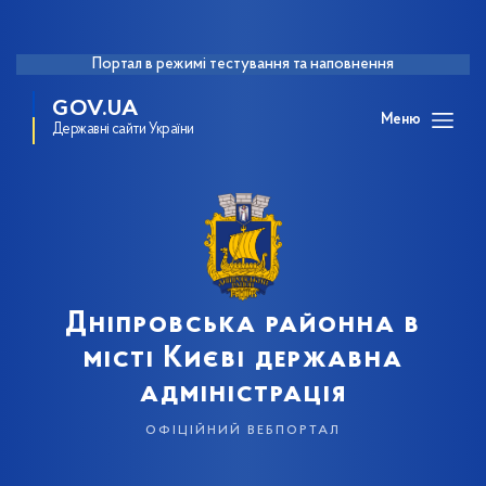
Портал в режимі тестування та наповнення
GOV.UA
Меню
Державні сайти України
Дніпровська районна в
місті Києві державна
адміністрація
офіційний вебпортал