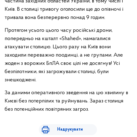
частина західних областей України, в тому числі і
Київ. В столиці тривогу оголосили ще до опівночі і
тривала вона безперервно понад 9 годин.
Протягом усього цього часу російські дрони,
попередньо на кшталт «Shahed», намагалися
атакувати столицю. Цього разу на Київ вони
заходили переважно поодинці, а не групами. Але
жоден з ворожих БпЛА своє цілі не досягнув! Усі
безпілотники, які загрожували столиці, були
знешкоджені.
За даними оперативного зведення на цю хвилину в
Києві без потерпілих та руйнувань. Зараз столиця
без потенційних повітряних загроз.
Надрукувати