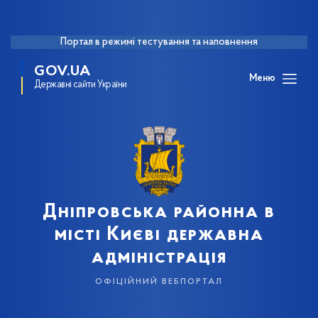
Портал в режимі тестування та наповнення
GOV.UA
Меню
Державні сайти України
Дніпровська районна в
місті Києві державна
адміністрація
офіційний вебпортал