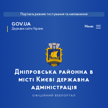
Портал в режимі тестування та наповнення
GOV.UA
Меню
Державні сайти України
Дніпровська районна в
місті Києві державна
адміністрація
офіційний вебпортал