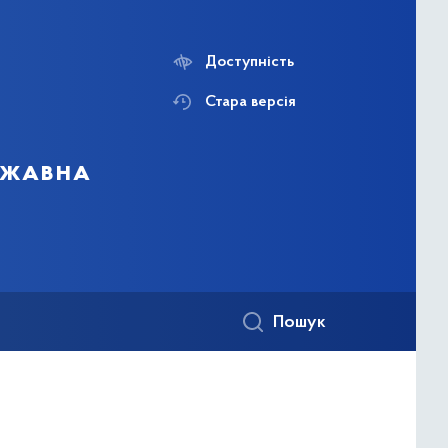
Доступність
Стара версія
ержавна
Пошук