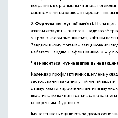
потрапить в організм вакцинованої людин
симптомів чи можливості передачі іншим 
2.
Формування імунної пам’яті.
Після щепл
«запам’ятовують» антиген і надовго зберіг
у крові з часом зменшиться, клітини пам’я
Завдяки цьому організм вакцинованої люд
набагато швидше й ефективніше, ніж у лю
Чи змінюється імунна відповідь на вакцин
Календар профілактичних щеплень уклада
застосування вакцини у тій чи тій віковій 
стимулювати вироблення антитіл імунною
властивістю вакцин і означає, що вакцин
конкретним збудником.
Імуногенність оцінюють за двома основн