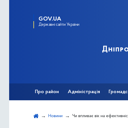
GOV.UA
Державні сайти України
Дніпро
Про район
Адміністрація
Громадс
Новини
Чи впливає вік на ефективність вакцинації за Календарем профілактичних щеплень та