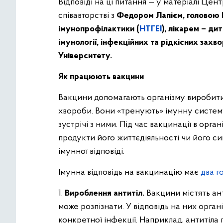
Відповіді на ці питання — у матеріалі Цен
співавторстві з
Федором Лапієм, головою Н
імунопрофілактики (
НТГЕІ
), лікарем – ди
імунології, інфекційних та рідкісних за
Університету.
Як працюють вакцини
Вакцини допомагають організму виробити 
хвороби. Вони «тренують» імунну систему
зустрічі з ними. Під час вакцинації в орг
продукти його життєдіяльності чи його 
імунної відповіді.
Імунна відповідь на вакцинацію має
два г
1.
Вироблення антитіл.
Вакцини містять ан
може розпізнати. У відповідь на них орган
конкретної інфекції. Наприклад, антитіла 