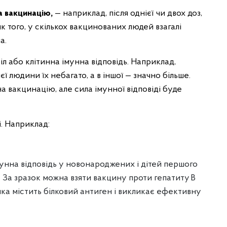
а вакцинацію,
— наприклад, після однієї чи двох доз,
к того, у скількох вакцинованих людей взагалі
ла.
іл або клітинна імунна відповідь. Наприклад,
єї людини їх небагато, а в іншої — значно більше.
а вакцинацію, але сила імунної відповіді буде
і. Наприклад:
унна відповідь у новонароджених і дітей першого
 За зразок можна взяти вакцину проти гепатиту B
яка містить білковий антиген і викликає ефективну