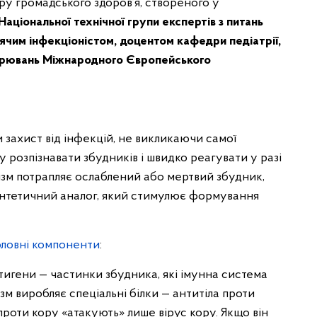
тру громадського здоров’я, створеного у
аціональної технічної групи експертів з питань
тячим інфекціоністом, доцентом кафедри педіатрії,
хворювань Міжнародного Європейського
захист від інфекцій, не викликаючи самої
 розпізнавати збудників і швидко реагувати у разі
анізм потрапляє ослаблений або мертвий збудник,
синтетичний аналог, який стимулює формування
оловні компоненти
:
тигени — частинки збудника, які імунна система
ізм виробляє спеціальні білки — антитіла проти
проти кору «атакують» лише вірус кору. Якщо він