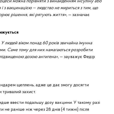
оцеси можна порівняти з винайденням інсуліну або
 і з вакцинацією — людство не мириться з тим, що
ворює рішення, які рятують життя»,
— зазначає
нижується
 У людей віком понад 60 років звичайна імунна
тьми. Саме тому для них намагаються розробити
 підвищеною дозою антигена»,
— зауважує Федір
ндарем щеплень, адже це дає змогу досягти
 тривалий захист.
видше ввести подальшу дозу вакцини. У такому разі
и не раніше ніж через 28 днів (4 тижні) після