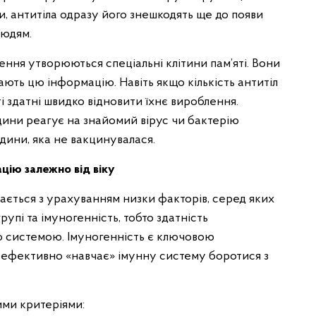
и, антитіла одразу його знешкодять ще до появи
людям.
ення утворюються спеціальні клітини пам’яті. Вони
ають цю інформацію. Навіть якщо кількість антитіл
ті здатні швидко відновити їхнє вироблення.
ини реагує на знайомий вірус чи бактерію
дини, яка не вакцинувалася.
ацію залежно від віку
ється з урахуванням низки факторів, серед яких
групі та імуногенність, тобто здатність
 системою. Імуногенність є ключовою
а ефективно «навчає» імунну систему боротися з
ими критеріями: