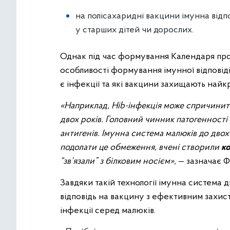
на полісахаридні вакцини імунна відп
у старших дітей чи дорослих.
Однак під час формування Календаря пр
особливості формування імунної відповіді,
є інфекції та які вакцини захищають найк
«Наприклад, Hib-інфекція може спричинити
двох років. Головний чинник патогенності
антигенів. Імунна система малюків до двох
подолати це обмеження, вчені створили
ко
“зв’язали” з білковим носієм»,
— зазначає Ф
Завдяки такій технології імунна система 
відповідь на вакцину з ефективним захис
інфекції серед малюків.