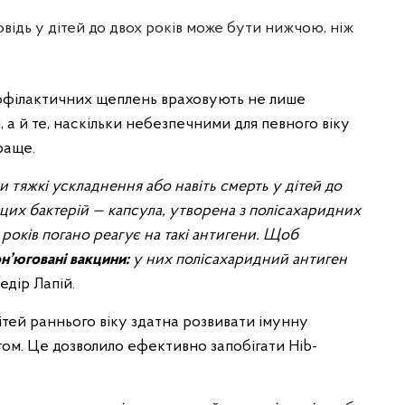
овідь у дітей до двох років може бути нижчою, ніж
офілактичних щеплень враховують не лише
 а й те, наскільки небезпечними для певного віку
раще.
 тяжкі ускладнення або навіть смерть у дітей до
 цих бактерій — капсула, утворена з полісахаридних
 років погано реагує на такі антигени. Щоб
н’юговані вакцини:
у них полісахаридний антиген
едір Лапій.
дітей раннього віку здатна розвивати імунну
том. Це дозволило ефективно запобігати Hib-