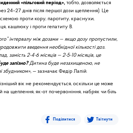
иденний «пільговий період»,
тобто, дозволяється
рез 24–27 днів після першої дози щеплення). Це
 схемою проти кору, паротиту, краснухи,
ця, кашлюку і проти гепатиту B.
го” інтервалу між дозами — якщо дозу пропустили,
родовжити введення необхідної кількості доз.
д, замість 2-4-6 місяців — 2-5-10 місяців, це
буде запізно?
Дитина буде незахищеною, не
зі збудником»,
— зазначає Федір Лапій.
пізніший вік не рекомендується, оскільки це може
й на щеплення, як-от почервоніння, набряк чи біль
Поділитися
Твітнути