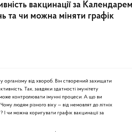
ивність вакцинації за Календаре
 та чи можна міняти графік
у організму від хвороб. Він створений захищати
ктивність. Так, завдяки здатності імунітету
може контролювати імунні процеси. А що ви
ому людям різного віку — від немовлят до літніх
? І чи можна коригувати графік вакцинації за