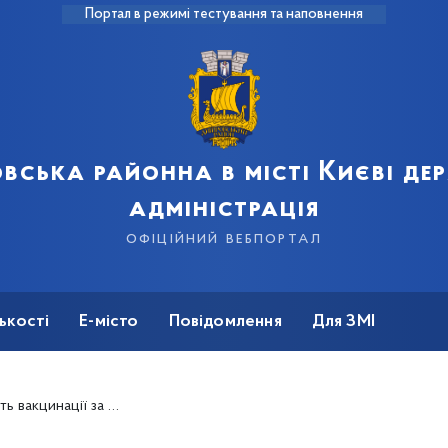
Портал в режимі тестування та наповнення
вська районна в місті Києві д
адміністрація
офіційний вебпортал
ькості
Е-місто
Повідомлення
Для ЗМІ
 чи можна міняти графік введення наступних доз