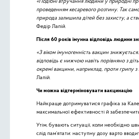
«Подібні втручання людини у природні пр
проведенням кесаревого розтину. Так само
природа залишила дітей без захисту, а ст
Федір Лапій.
Після 60 років імунна відповідь людини з
«З віком імуногенність вакцин знижується.
відповідь є нижчою навіть порівняно з ді
окремі вакцини, наприклад, проти грипу з
Лапій.
Чи можна відтерміновувати вакцинацію
Найкраще дотримуватися графіка за Кале
максимальної ефективності й забезпечити
Утім, бувають ситуації, коли необхідно ш
слід пам’ятати: наступну дозу варто вводит