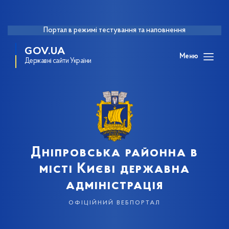
Портал в режимі тестування та наповнення
GOV.UA
Меню
Державні сайти України
Дніпровська районна в
місті Києві державна
адміністрація
офіційний вебпортал