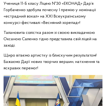
Учениця 11-Б класу Ліцею №30 «ЕКОНАД» Дар’я
Горбаченко здобула почесну І премію у номінації
«естрадний вокал» на ХХІ Всеукраїнському
конкурсі-фестивалі «Весняний зорепад»!
Талановита солістка разом зі своєю викладачкою
Оксаною Саленко гідно представила свій ліцей на
заході.
Щиро вітаємо артистку із блискучим результатом!
Бажаємо Дар’ї нових творчих вершин, натхнення та
яскравих перемог!