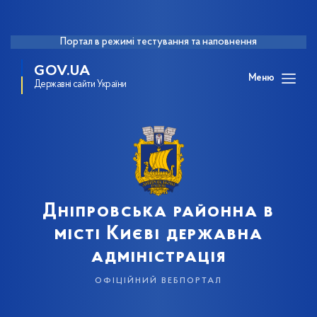
Портал в режимі тестування та наповнення
GOV.UA
Меню
Державні сайти України
Дніпровська районна в
місті Києві державна
адміністрація
офіційний вебпортал