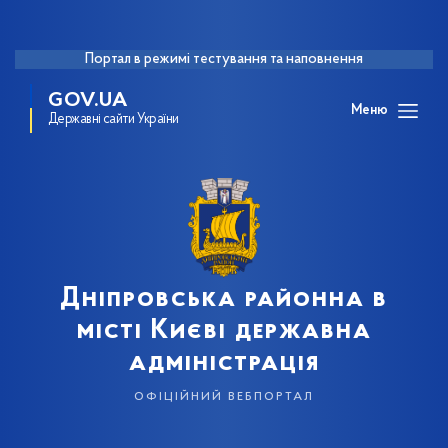
Портал в режимі тестування та наповнення
GOV.UA
Меню
Державні сайти України
Дніпровська районна в
місті Києві державна
адміністрація
офіційний вебпортал