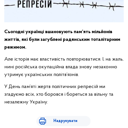
Сьогодні українці вшановують пам’ять мільйонів
життів, які були загублені радянським тоталітарним
режимом.
Але історія має властивість повторюватися. І, на жаль,
нині російська окупаційна влада знову незаконно
утримує українських політв’язнів.
У День пам’яті жертв політичних репресій ми
згадуємо всіх, хто боровся і бореться за вільну та
незалежну Україну.
Надрукувати