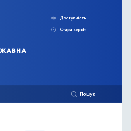
Доступність
Стара версія
ержавна
Пошук