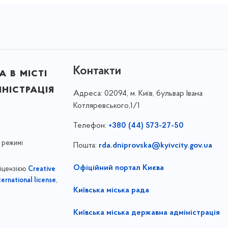
Контакти
 в місті
ністрація
Адреса:
02094, м. Київ, бульвар Івана
Котляревського,1/1
Телефон:
+380 (44) 573-27-50
 режимі
Пошта:
rda.dniprovska@kyivcity.gov.ua
Офіційний портал Києва
ліцензією
Creative
,
ernational license
Київська міська рада
Київська міська державна адміністрація