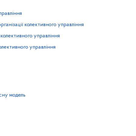
правління
рганізації колективного управління
 колективного управління
колективного управління
исну модель