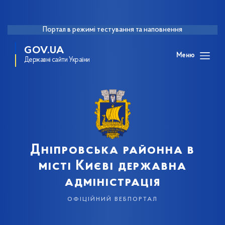
Портал в режимі тестування та наповнення
GOV.UA
Меню
Державні сайти України
Дніпровська районна в
місті Києві державна
адміністрація
офіційний вебпортал