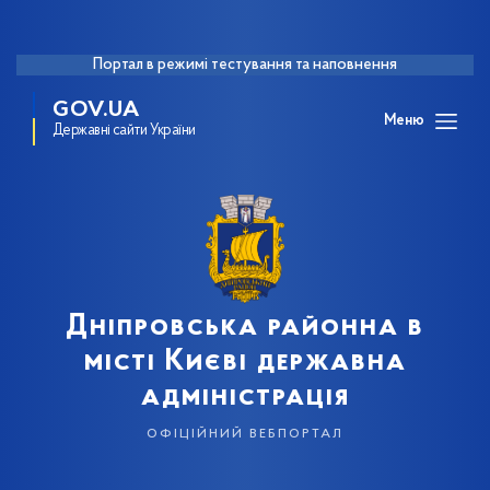
Портал в режимі тестування та наповнення
GOV.UA
Меню
Державні сайти України
Дніпровська районна в
місті Києві державна
адміністрація
офіційний вебпортал