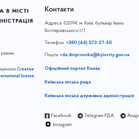
Контакти
 в місті
ністрація
Адреса:
02094, м. Київ, бульвар Івана
Котляревського,1/1
Телефон:
+380 (44) 573-27-50
 режимі
Пошта:
rda.dniprovska@kyivcity.gov.ua
Офіційний портал Києва
ліцензією
Creative
,
ernational license
Київська міська рада
Київська міська державна адміністрація
Facebook
Telegram РДА
Андрі
Instagram