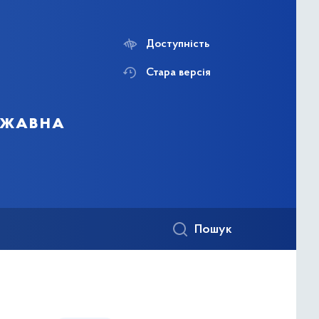
Доступність
Стара версія
ержавна
Пошук