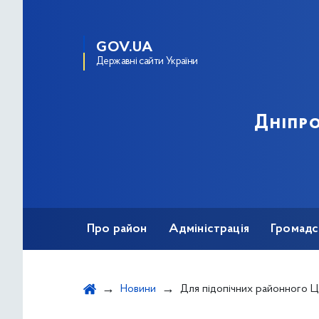
GOV.UA
Державні сайти України
Дніпро
Про район
Адміністрація
Громадс
Новини
Для підопічних районного Центру соціальних служб провели майстер-клас 