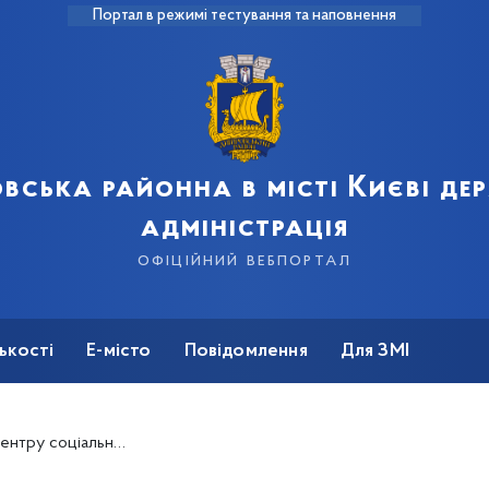
Портал в режимі тестування та наповнення
вська районна в місті Києві д
адміністрація
офіційний вебпортал
ькості
Е-місто
Повідомлення
Для ЗМІ
із виготовлення декоративної підставки