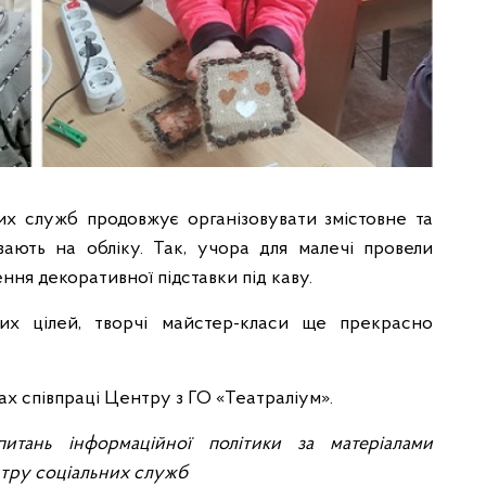
х служб продовжує організовувати змістовне та
вають на обліку. Так, учора для малечі провели
ення декоративної підставки під каву.
их цілей, творчі майстер-класи ще прекрасно
ах співпраці Центру з ГО «Театраліум».
питань інформаційної політики за матеріалами
нтру соціальних служб