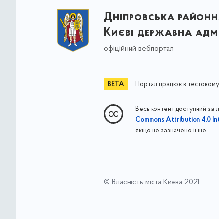
Дніпровська районна
Києві державна адмі
офіційний вебпортал
Портал працює в тестовому
Весь контент доступний за 
Commons Attribution 4.0 Int
якщо не зазначено інше
© Власність міста Києва 2021