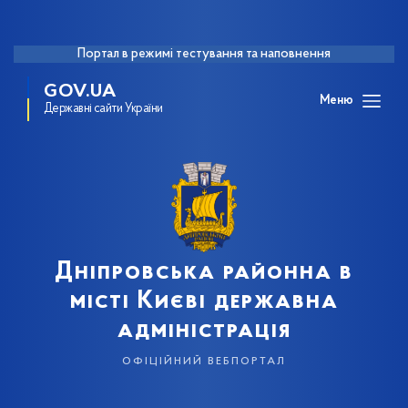
Портал в режимі тестування та наповнення
GOV.UA
Меню
Державні сайти України
Дніпровська районна в
місті Києві державна
адміністрація
офіційний вебпортал