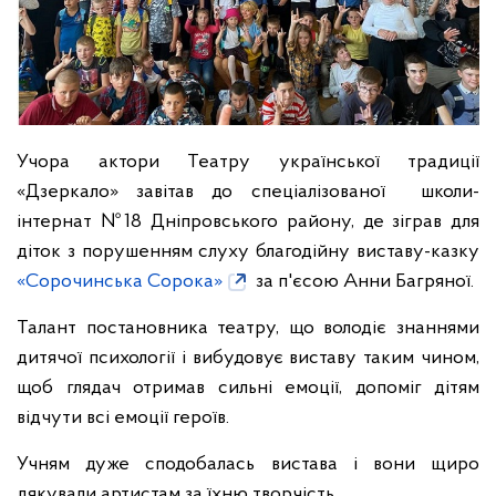
Учора актори Театру української традиції
«Дзеркало» завітав до спеціалізованої школи-
інтернат №18 Дніпровського району, де зіграв для
діток з порушенням слуху благодійну виставу-казку
«Сорочинська Сорока»
за п'єсою Анни Багряної.
Талант постановника театру, що володіє знаннями
дитячої психології і вибудовує виставу таким чином,
щоб глядач отримав сильні емоції,
 допоміг дітям 
відчути всі емоції героїв
.
Учням дуже сподобалась вистава і вони щиро
дякували артистам за їхню творчість.