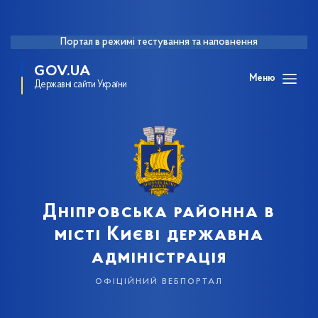
Портал в режимі тестування та наповнення
GOV.UA
Меню
Державні сайти України
Дніпровська районна в
місті Києві державна
адміністрація
офіційний вебпортал