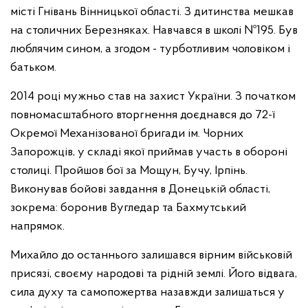
місті Гнівань Вінницької області. З дитинства мешкав
на столичних Березняках. Навчався в школі №195. Був
люблячим сином, а згодом - турботливим чоловіком і
батьком.
2014 році мужньо став на захист України. З початком
повномасштабного вторгнення доєднався до 72-ї
Окремої Механізованої бригади ім. Чорних
Запорожців, у складі якої приймав участь в обороні
столиці. Пройшов бої за Мощун, Бучу, Ірпінь.
Виконував бойові завдання в Донецькій області,
зокрема: боронив Вугледар та Бахмутський
напрямок.
Михайло до останнього залишався вірним військовій
присязі, своєму народові та рідній землі. Його відвага,
сила духу та самопожертва назавжди залишаться у