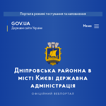
Портал в режимі тестування та наповнення
GOV.UA
Меню
Державні сайти України
Дніпровська районна в
місті Києві державна
адміністрація
офіційний вебпортал