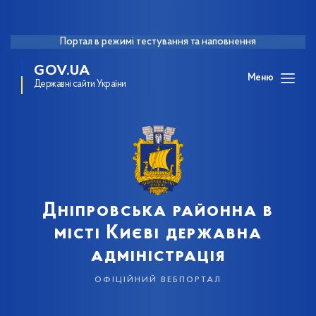
Портал в режимі тестування та наповнення
GOV.UA
Меню
Державні сайти України
Дніпровська районна в
місті Києві державна
адміністрація
офіційний вебпортал