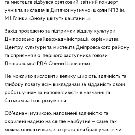
та мистецтв відбувся святковий, звітний концерт
учнів та викладачів Дитячої музичної школи №13 ім.
М.І. Глінки «Знову цвітуть каштани…».
Захід проведено за підтримки відділу культури
Дніпровської райдержадміністрації, керівництва
Центру культури та мистецтв Дніпровського району
та сприяння в.о. першого заступника голови
Дніпровської РДА Олени Шевченко.
Не можливо висловити велику щирість, вдячність та
глибоку повагу всім викладачам за відданість своїй
роботі, учням за наполегливість в навчанні та
батькам за їхнє розуміння.
Об'єднані музикою, наповнені вдячністю та
окрилені надією на світле майбутнє — саме так
можна описати всіх, хто цього дня брав участь чи