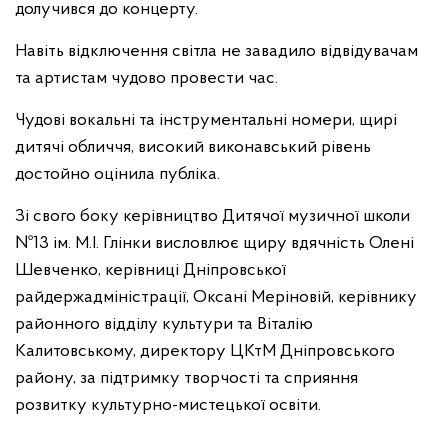
долучився до концерту.
Навіть відключення світла не завадило відвідувачам
та артистам чудово провести час.
Чудові вокальні та інструментальні номери, щирі
дитячі обличчя, високий виконавський рівень
достойно оцінила публіка.
Зі свого боку керівництво Дитячої музичної школи
№13 ім. М.І. Глінки висловлює щиру вдячність Олені
Шевченко, керівниці Дніпровської
райдержадміністрації, Оксані Меріновій, керівнику
районного відділу культури та Віталію
Калитовському, директору ЦКтМ Дніпровського
району, за підтримку творчості та сприяння
розвитку культурно-мистецької освіти.