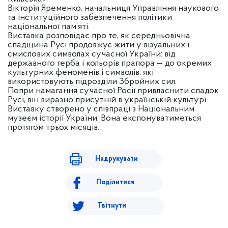
Вікторія Яременко, начальниця Управління наукового
та інституційного забезпечення політики
національної пам’яті.
Виставка розповідає про те, як середньовічна
спадщина Русі продовжує жити у візуальних і
смислових символах сучасної України: від
державного герба і кольорів прапора — до окремих
культурних феноменів і символів, які
використовують підрозділи Збройних сил.
Попри намагання сучасної Росії привласнити спадок
Русі, він виразно присутній в українській культурі.
Виставку створено у співпраці з Національним
музеєм історії України. Вона експонуватиметься
протягом трьох місяців.
Надрукувати
Поділитися
Твітнути