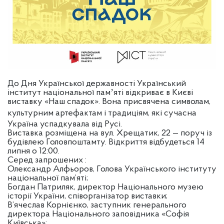
До Дня Української державності Український
інститут національної памʼяті відкриває в Києві
виставку «Наш спадок». Вона присвячена символам,
культурним артефактам і
традиціям, які сучасна
Україна успадкувала від Русі.
Виставка розміщена на вул. Хрещатик, 22 — поруч із
будівлею Головпоштамту. Відкриття відбудеться 14
липня о 12:00.
Серед запрошених :
Олександр Алфьоров, Голова Українського інституту
національної пам’яті;
Богдан Патриляк, директор Національного музею
історії України, співорганізатор виставки;
В’ячеслав Корнієнко, заступник генерального
директора Національного заповідника «Софія
Київська»;