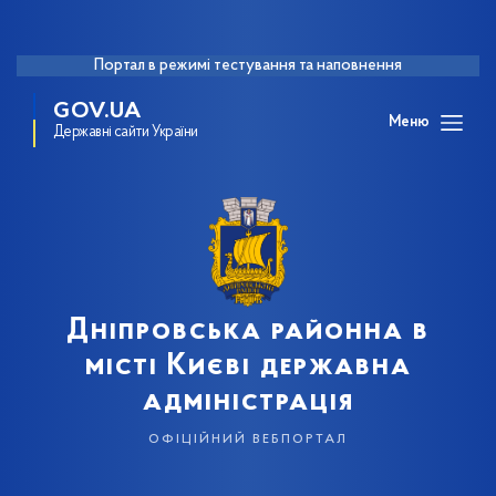
Портал в режимі тестування та наповнення
GOV.UA
Меню
Державні сайти України
Дніпровська районна в
місті Києві державна
адміністрація
офіційний вебпортал