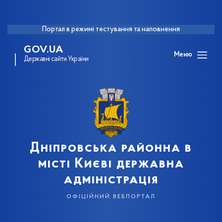
Портал в режимі тестування та наповнення
GOV.UA
Меню
Державні сайти України
Дніпровська районна в
місті Києві державна
адміністрація
офіційний вебпортал