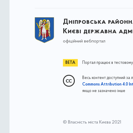
Дніпровська районна
Києві державна адмі
офіційний вебпортал
Портал працює в тестовому
Весь контент доступний за 
Commons Attribution 4.0 Int
якщо не зазначено інше
© Власність міста Києва 2021