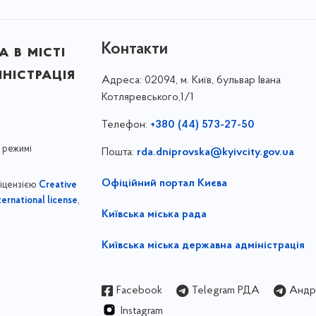
Контакти
 в місті
ністрація
Адреса:
02094, м. Київ, бульвар Івана
Котляревського,1/1
Телефон:
+380 (44) 573-27-50
 режимі
Пошта:
rda.dniprovska@kyivcity.gov.ua
Офіційний портал Києва
ліцензією
Creative
,
ernational license
Київська міська рада
Київська міська державна адміністрація
Facebook
Telegram РДА
Андрі
Instagram