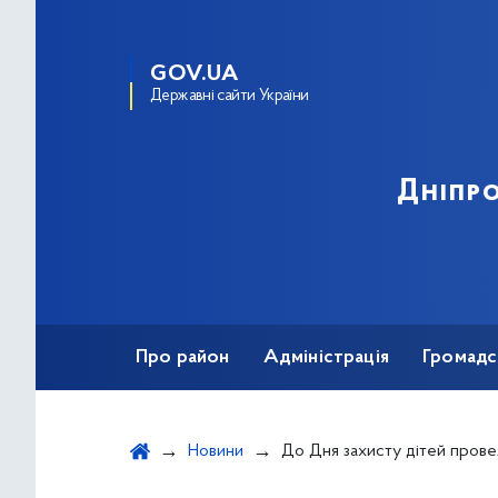
GOV.UA
Державні сайти України
Дніпро
Про район
Адміністрація
Громадс
Новини
До Дня захисту дітей провели спортив