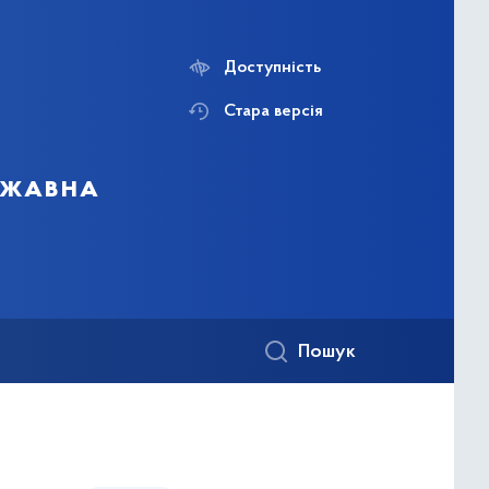
Доступність
Стара версія
ержавна
Пошук