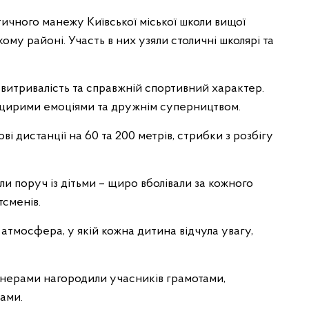
тичного манежу Київської міської школи вищої
ому районі. Участь в них узяли столичні школярі та
витривалість та справжній спортивний характер.
щирими емоціями та дружнім суперництвом.
і дистанції на 60 та 200 метрів, стрибки з розбігу
и поруч із дітьми – щиро вболівали за кожного
сменів.
атмосфера, у якій кожна дитина відчула увагу,
ртнерами нагородили учасників грамотами,
ами.