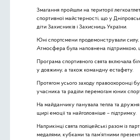
Змагання пройшли на території легкоатле
спортивної майстерності, що у Дніпровськ
діти Захисників і Захисниць України.
Юні спортсмени продемонстрували силу, 
Атмосфера була наповнена підтримкою, 
Програма спортивного свята включала бігов
у довжину, а також командну естафету.
Протягом усього заходу правоохоронці бул
учасника та раділи перемогам юних спорт
На майданчику панувала тепла та дружня 
щирі емоції та найголовніше – підтримку.
Наприкінці свята поліцейські разом із па
медалями, кубками та пам’ятними презент