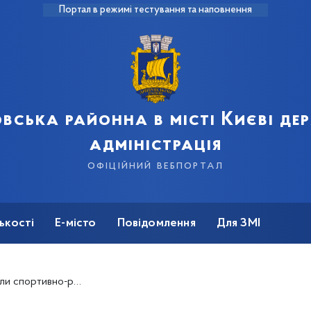
Портал в режимі тестування та наповнення
вська районна в місті Києві д
адміністрація
офіційний вебпортал
ькості
Е-місто
Повідомлення
Для ЗМІ
но-розважальний захід