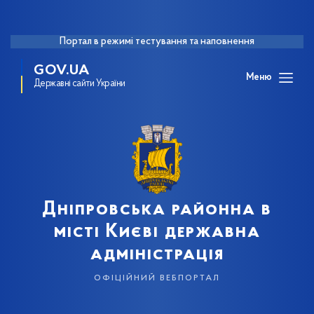
Портал в режимі тестування та наповнення
GOV.UA
Меню
Державні сайти України
Дніпровська районна в
місті Києві державна
адміністрація
офіційний вебпортал