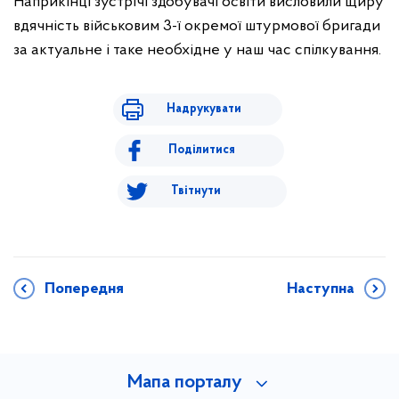
Наприкінці зустрічі здобувачі освіти висловили щиру
вдячність військовим 3-ї окремої штурмової бригади
за актуальне і таке необхідне у наш час спілкування.
Надрукувати
Поділитися
Твітнути
Попередня
Наступна
Мапа порталу