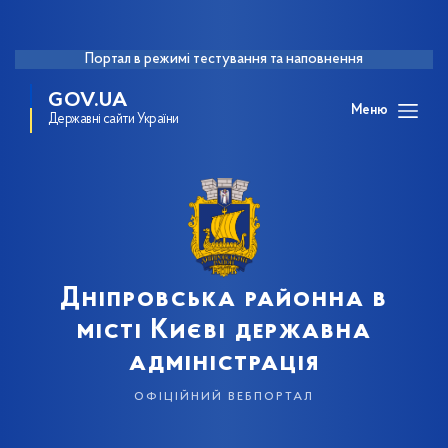
Портал в режимі тестування та наповнення
GOV.UA
Меню
Державні сайти України
Дніпровська районна в
місті Києві державна
адміністрація
офіційний вебпортал