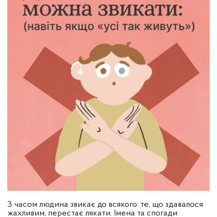
З часом людина звикає до всякого: те, що здавалося
жахливим, перестає лякати. Імена та спогади