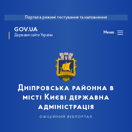
Портал в режимі тестування та наповнення
GOV.UA
Меню
Державні сайти України
Дніпровська районна в
місті Києві державна
адміністрація
офіційний вебпортал