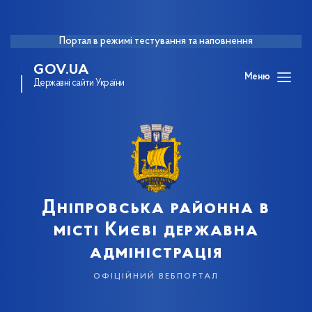
Портал в режимі тестування та наповнення
GOV.UA
Меню
Державні сайти України
Дніпровська районна в
місті Києві державна
адміністрація
офіційний вебпортал