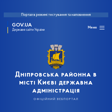
Портал в режимі тестування та наповнення
GOV.UA
Меню
Державні сайти України
Дніпровська районна в
місті Києві державна
адміністрація
офіційний вебпортал