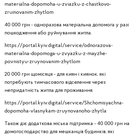
materialna-dopomoha-u-zviazku-z-chastkovo-
zruinovanim-zhytlom
40 000 грн - одноразова матеріальна допомога у разі
пошкодження або руйнування житла.
https://portal.kyiv.digital/service/odnorazova-
materialna-dopomoga-u-zvyazku-z-mayzhe-
povnistyu-zruynovanim-zhytlom
20 000 грн щомісяця - для киян і киянок, які
потребують тимчасового відселення через
непридатність житла для проживання.
https://portal.kyiv.digital/service/Shchomisyachna-
dopomoha-vlasnykam-zruynovanoho-zhytla
Також діє додаткова міська підтримка - 40 000 грн на
домогосподарство для мешканців будинків, які