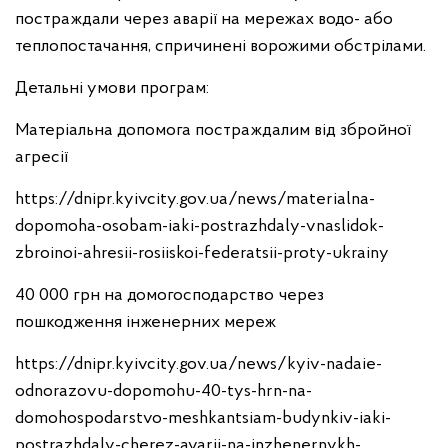
постраждали через аварії на мережах водо- або
теплопостачання, спричинені ворожими обстрілами.
Детальні умови програм:
Матеріальна допомога постраждалим від збройної
агресії
https://dnipr.kyivcity.gov.ua/news/materialna-
dopomoha-osobam-iaki-postrazhdaly-vnaslidok-
zbroinoi-ahresii-rosiiskoi-federatsii-proty-ukrainy
40 000 грн на домогосподарство через
пошкодження інженерних мереж
https://dnipr.kyivcity.gov.ua/news/kyiv-nadaie-
odnorazovu-dopomohu-40-tys-hrn-na-
domohospodarstvo-meshkantsiam-budynkiv-iaki-
postrazhdaly-cherez-avarii-na-inzhenernykh-