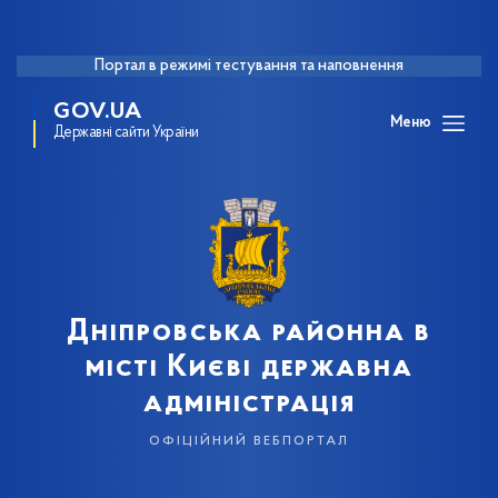
Портал в режимі тестування та наповнення
GOV.UA
Меню
Державні сайти України
Дніпровська районна в
місті Києві державна
адміністрація
офіційний вебпортал