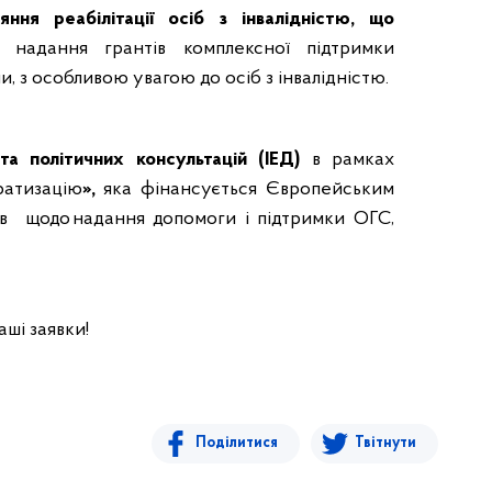
ня реабілітації осіб з інвалідністю, що
надання грантів комплексної підтримки
, з особливою увагою до осіб з інвалідністю.
а політичних консультацій (ІЕД)
в рамках
ратизацію
»,
яка фінансується Європейським
в щодо надання допомоги і підтримки ОГС,
аші заявки!
Поділитися
Твітнути