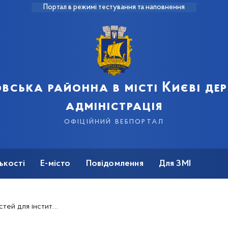
Портал в режимі тестування та наповнення
вська районна в місті Києві д
адміністрація
офіційний вебпортал
ькості
Е-місто
Повідомлення
Для ЗМІ
ського суспільства на червень