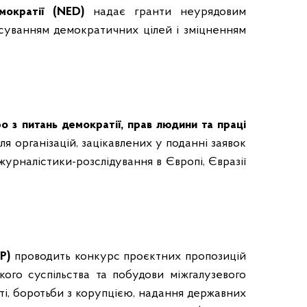
мократії (NED)
надає гранти неурядовим
осуванням демократичних цілей і зміцненням
з питань демократії, прав людини та праці
я організацій, зацікавлених у поданні заявок
журналістики-розслідування в Європі, Євразії
P)
проводить конкурс проєктних пропозицій
ого суспільства та побудови міжгалузевого
і, боротьби з корупцією, надання державних