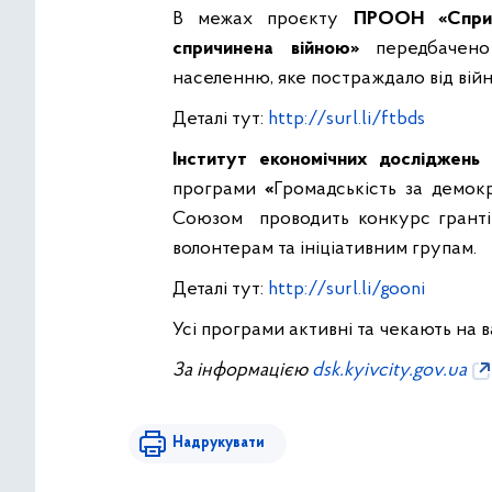
В межах проєкту
ПРООН «Сприян
спричинена війною»
передбачено 
населенню, яке постраждало від війни
Деталі тут:
http://surl.li/ftbds
Інститут економічних досліджень т
програми
«
Громадськість за демок
Союзом проводить конкурс гранті
волонтерам та ініціативним групам.
Деталі тут:
http://surl.li/gooni
Усі програми активні та чекають на в
За інформацією
dsk.kyivcity.gov.ua
Надрукувати