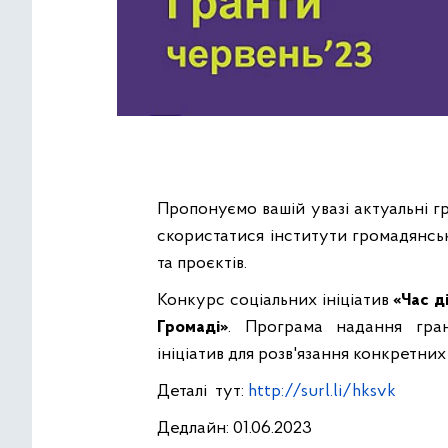
Пропонуємо вашій увазі актуальні г
скористатися інститути громадянсько
та проєктів.
Конкурс соціальних ініціатив
«Час д
Громаді»
. Програма надання гран
ініціатив для розв'язання конкретних
Деталі тут:
http://surl.li/hksvk
Дедлайн: 01.06.2023