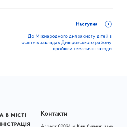
Наступна
До Міжнародного дня захисту дітей в
освітніх закладах Дніпровського району
пройшли тематичні заходи
Контакти
 в місті
ністрація
Адреса:
02094, м. Київ, бульвар Івана