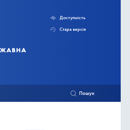
Доступність
Стара версія
ержавна
Пошук