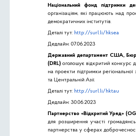
Національний фонд підтримки де
організаціям, які працюють над пр
демократичних інститутів.
Деталі тут:
http://surl.li/hksea
Дедлайн: 07.06.2023
Державний департамент США, Бюро 
(DRL)
оголошує відкритий конкурс дл
на проекти підтримки регіональної 
та Центральній Азії.
Деталі тут:
http://surl.li/hktau
Дедлайн: 30.06.2023
Партнерство «Відкритий Уряд» (OG
для розширення участі громадянськ
партнерства у сферах доброчесност