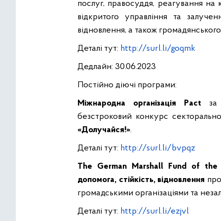
послуг, правосуддя, реагування на 
відкритого управління та залучен
відновлення, а також громадянськог
Деталі тут:
http://surl.li/goqmk
Дедлайн: 30.06.2023
Постійно діючі програми:
Міжнародна організація Pact
за 
безстроковий конкурс секторально-
«Долучайся!»
.
Деталі тут:
http://surl.li/bvpqz
The German Marshall Fund of the 
допомога, стійкість, відновлення
про
громадськими організаціями та неза
Деталі тут:
http://surl.li/ezjvl