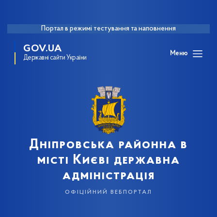
Портал в режимі тестування та наповнення
GOV.UA
Меню
Державні сайти України
Дніпровська районна в
місті Києві державна
адміністрація
офіційний вебпортал