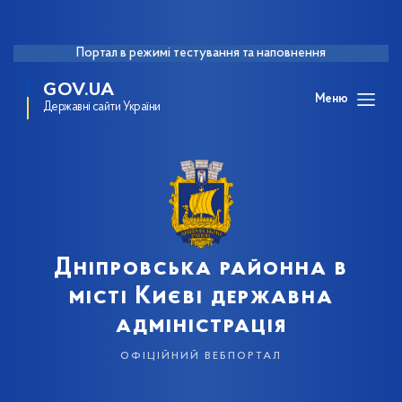
Портал в режимі тестування та наповнення
GOV.UA
Меню
Державні сайти України
Дніпровська районна в
місті Києві державна
адміністрація
офіційний вебпортал