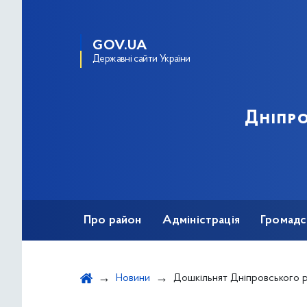
GOV.UA
Державні сайти України
Дніпро
Про район
Адміністрація
Громадс
Новини
Дошкільнят Дніпровського району навчають правилам поведінки пр