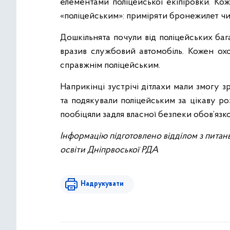
елементами поліцейської екіпіровки. Ко
«поліцейським»: приміряти бронежилет чи 
Дошкільнята почули від поліцейських баг
вразив службовий автомобіль. Кожен охо
справжнім поліцейським.
Наприкінці зустрічі дітлахи мали змогу з
та подякували поліцейським за цікаву ро
пообіцяли задля власної безпеки обов’яз
Інформацію підготовлено відділом з питан
освіти Дніпрвоської РДА
Надрукувати