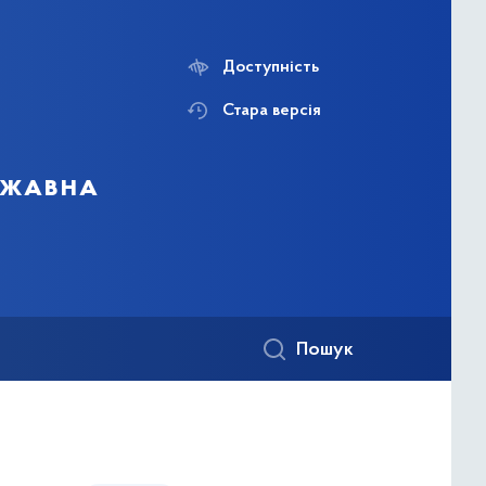
Доступність
Стара версія
ержавна
Пошук