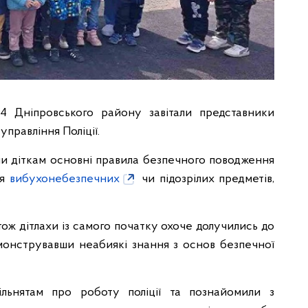
 Дніпровського району завітали представники
правління Поліції.
али діткам основні правила безпечного поводження
ня
вибухонебезпечних
чи підозрілих предметів,
.
 тож дітлахи із самого початку охоче долучились до
монструвавши неабиякі знання з основ безпечної
ільнятам про роботу поліції та познайомили з