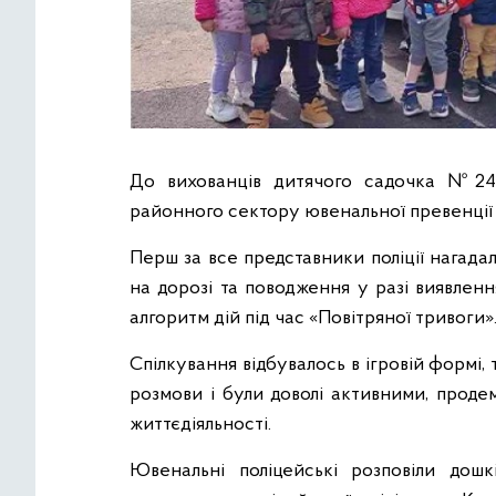
До вихованців дитячого садочка №244
районного сектору ювенальної превенції у
Перш за все представники поліції нагад
на дорозі та поводження у разі виявлен
алгоритм дій під час «Повітряної тривоги»
Спілкування відбувалось в ігровій формі,
розмови і були доволі активними, проде
життєдіяльності.
Ювенальні поліцейські розповіли дошк