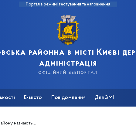
Портал в режимі тестування та наповнення
вська районна в місті Києві д
адміністрація
офіційний вебпортал
ькості
Е-місто
Повідомлення
Для ЗМІ
и виникненні надзвичайних ситуаціях