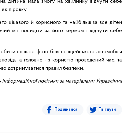
жна дитина мала змогу на хвилинку відчути себе
екіпіровку.
ато цікавого й корисного та найбільш за все дітей
чий міг посидіти за його кермом і відчути себе
робити спільне фото біля поліцейського автомобіля
зповідь, а головне - з користю проведений час, та
ково дотримуватися правил безпеки.
ь інформаційної політики за матеріалами Управління
Поділитися
Твітнути