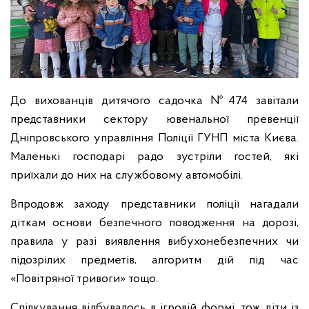
До вихованців дитячого садочка №474 завітали
представники сектору ювенальної превенції
Дніпровського управління Поліції
ГУНП
міста Києва.
Маленькі господарі радо зустріли гостей, які
приїхали до них на службовому автомобілі.
Впродовж заходу представники поліції нагадали
діткам основи безпечного поводження на дорозі,
правила у разі виявлення вибухонебезпечних чи
підозрілих предметів, алгоритм дій під час
«Повітряної тривоги» тощо.
Спілкування відбувалось в ігровій формі, тож діти із