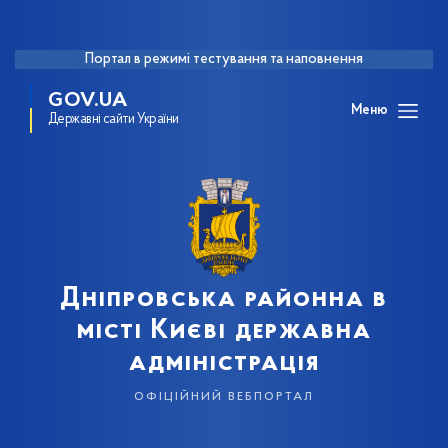
Портал в режимі тестування та наповнення
GOV.UA
Меню
Державні сайти України
Дніпровська районна в
місті Києві державна
адміністрація
офіційний вебпортал