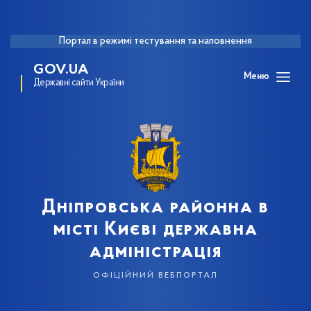
Портал в режимі тестування та наповнення
GOV.UA
Меню
Державні сайти України
Дніпровська районна в
місті Києві державна
адміністрація
офіційний вебпортал