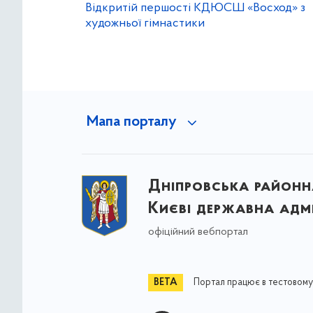
Відкритій першості КДЮСШ «Восход» з
художньої гімнастики
Мапа порталу
Дніпровська районна
Києві державна адмі
офіційний вебпортал
Портал працює в тестовому