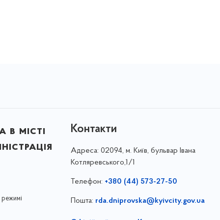
Контакти
 в місті
ністрація
Адреса:
02094, м. Київ, бульвар Івана
Котляревського,1/1
Телефон:
+380 (44) 573-27-50
 режимі
Пошта:
rda.dniprovska@kyivcity.gov.ua