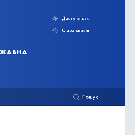
Доступність
Стара версія
ержавна
Пошук