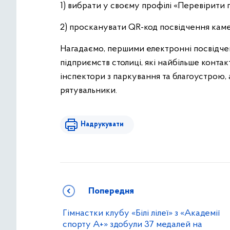
1) вибрати у своєму профілі «Перевірити 
2) просканувати QR-код посвідчення кам
Нагадаємо, першими електронні посвідч
підприємств столиці, які найбільше конта
інспектори з паркування та благоустрою, 
рятувальники.
Надрукувати
Попередня
Гімнастки клубу «Білі лілеї» з «Академії
спорту А+» здобули 37 медалей на