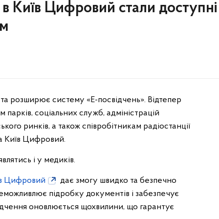
 в Київ Цифровий стали доступні
ам
а розширює систему «Е-посвідчень». Відтепер
 парків, соціальних служб, адміністрацій
кого ринків, а також співробітникам радіостанції
а Київ Цифровий.
влятись і у медиків.
в Цифровий
дає змогу швидко та безпечно
неможливлює підробку документів і забезпечує
ідчення оновлюється щохвилини, що гарантує