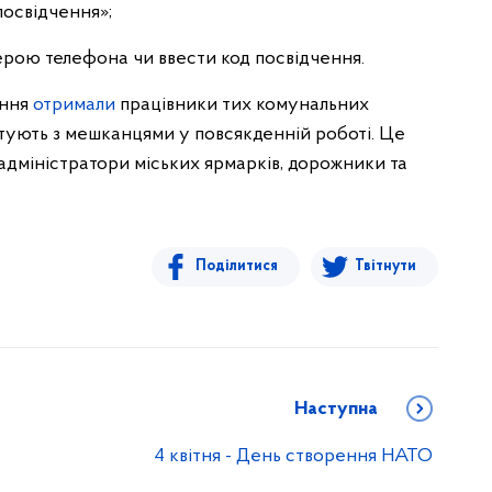
посвідчення»;
ерою телефона чи ввести код посвідчення.
ення
отримали
працівники тих комунальних
ктують з мешканцями у повсякденній роботі. Це
адміністратори міських ярмарків, дорожники та
Поділитися
Твітнути
Наступна
4 квітня - День створення НАТО