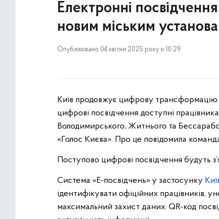
Електронні посвідчення
новим міським установ
Опубліковано 04 квітня 2025 року о 10:29
Київ продовжує цифрову трансформацію т
цифрові посвідчення доступні працівникам
Володимирського, Житнього та Бессарабсь
«Голос Києва». Про це повідомила команд
Поступово цифрові посвідчення будуть з’я
Система «Е-посвідчень» у застосунку
Киї
ідентифікувати офіційних працівників, у
максимальний захист даних. QR-код посв