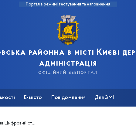
Портал в режимі тестування та наповнення
вська районна в місті Києві д
адміністрація
офіційний вебпортал
ькості
Е-місто
Повідомлення
Для ЗМІ
пні новим міським установам