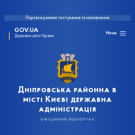
Портал в режимі тестування та наповнення
GOV.UA
Меню
Державні сайти України
Дніпровська районна в
місті Києві державна
адміністрація
офіційний вебпортал