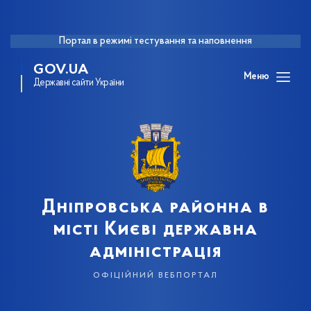
Портал в режимі тестування та наповнення
GOV.UA
Меню
Державні сайти України
Дніпровська районна в
місті Києві державна
адміністрація
офіційний вебпортал