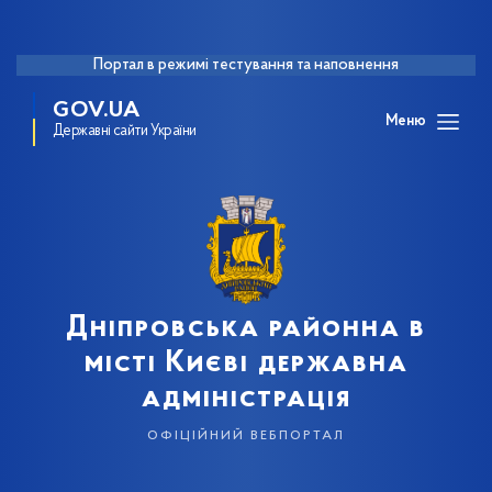
Портал в режимі тестування та наповнення
GOV.UA
Меню
Державні сайти України
Дніпровська районна в
місті Києві державна
адміністрація
офіційний вебпортал