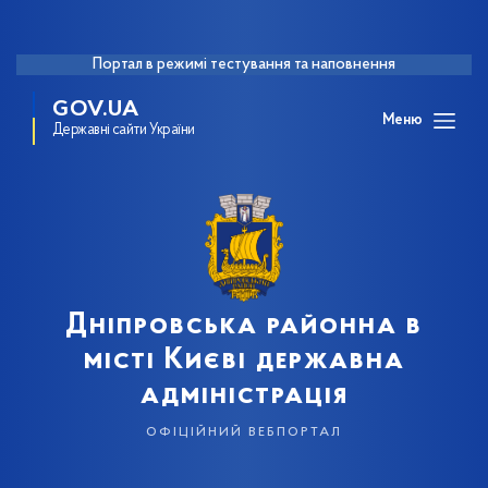
Портал в режимі тестування та наповнення
GOV.UA
Меню
Державні сайти України
Дніпровська районна в
місті Києві державна
адміністрація
офіційний вебпортал