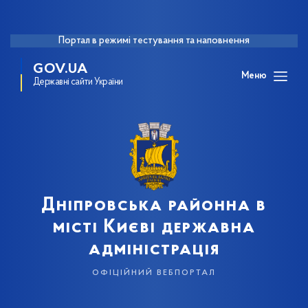
Портал в режимі тестування та наповнення
GOV.UA
Меню
Державні сайти України
Дніпровська районна в
місті Києві державна
адміністрація
офіційний вебпортал