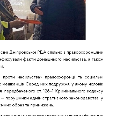
 сім’ї Дніпровської РДА спільно з правоохоронцями
зафіксували факти домашнього насильства, а також
и.
в проти насильства» правоохоронці та соціальні
х мешканців. Серед них подружжя, у якому чоловік
, передбаченого ст. 126–1 Кримінального кодексу
’ї — порушники адміністративного законодавства, у
аємних образ та принижень.