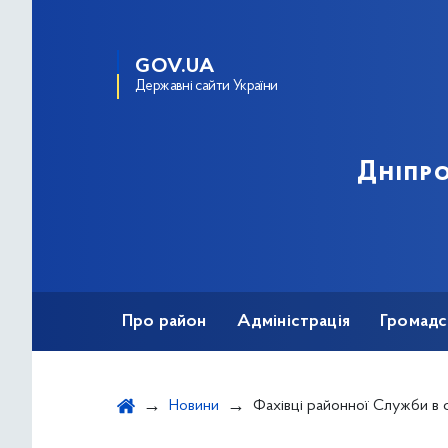
GOV.UA
Державні сайти України
Дніпро
Про район
Адміністрація
Громадс
Новини
Фахівці районної Служби в справах дітей та сім’ї поспілкувалися із сім’ями, у яких н