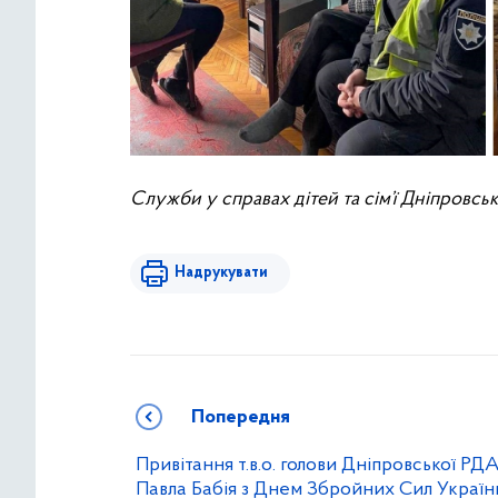
Служби у справах дітей та сім’ї Дніпровсь
Надрукувати
Попередня
Привітання т.в.о. голови Дніпровської РД
Павла Бабія з Днем Збройних Сил Україн