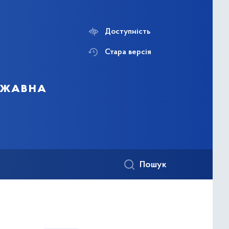
Доступність
Стара версія
ержавна
Пошук