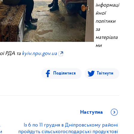
інформаці
йної
політики
за
матеріала
ми
кої РДА та
kyiv.npu.gov.ua
Поділитися
Твітнути
Наступна
А
Із 6 по 11 грудня в Дніпровському районі
и
пройдуть сільськогосподарські продуктові