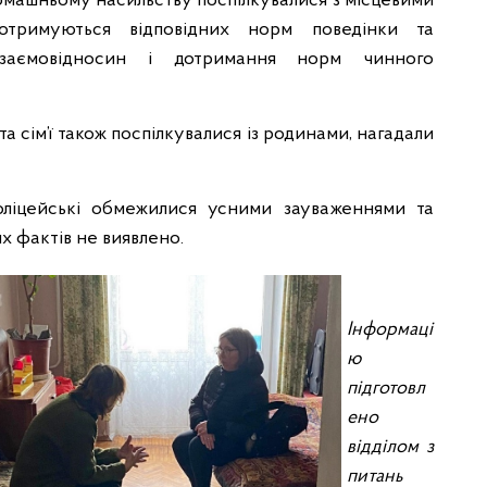
 домашньому насильству поспілкувалися з місцевими
отримуються відповідних норм поведінки та
заємовідносин і дотримання норм чинного
а сім’ї також поспілкувалися із родинами, нагадали
оліцейські обмежилися усними зауваженнями та
х фактів не виявлено.
Інформаці
ю
підготовл
ено
відділом з
питань