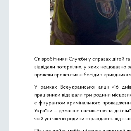
Співробітники Служби у справах дітей та
відвідали потерпілих, у яких нещодавно 
провели превентивні бесіди з кривдникам
У рамках Всеукраїнської акції «16 дні
працівники відвідали три родини місцеви
є фігурантом кримінального провадження
України — домашнє насильство та дві сім
якій усі члени родини страждають від вз