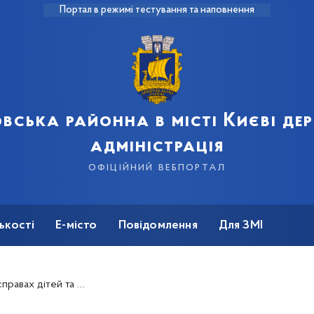
Портал в режимі тестування та наповнення
вська районна в місті Києві д
адміністрація
офіційний вебпортал
ькості
Е-місто
Повідомлення
Для ЗМІ
ещодавно зафіксували факти домашнього насильства