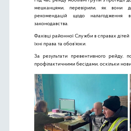
Під час рейду мобільні групи з протидії
мешканцями, перевірили, як вони д
рекомендацій щодо налагодження в
законодавства.
Фахівці районної Служби в справах дітей т
їхні права та обов’язки.
За результати превентивного рейду, п
профілактичними бесідами, оскільки нови