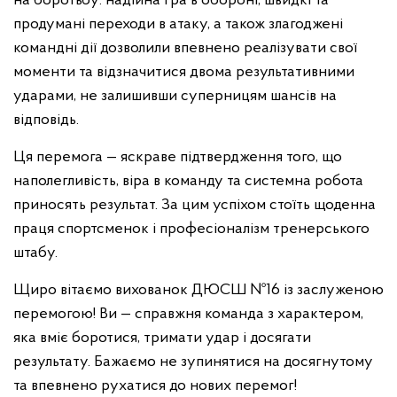
на боротьбу: надійна гра в обороні, швидкі та
продумані переходи в атаку, а також злагоджені
командні дії дозволили впевнено реалізувати свої
моменти та відзначитися двома результативними
ударами, не залишивши суперницям шансів на
відповідь.
Ця перемога — яскраве підтвердження того, що
наполегливість, віра в команду та системна робота
приносять результат. За цим успіхом стоїть щоденна
праця спортсменок і професіоналізм тренерського
штабу.
Щиро вітаємо вихованок ДЮСШ №16 із заслуженою
перемогою! Ви — справжня команда з характером,
яка вміє боротися, тримати удар і досягати
результату. Бажаємо не зупинятися на досягнутому
та впевнено рухатися до нових перемог!