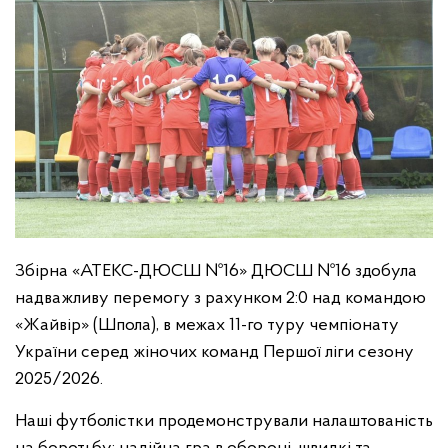
Збірна «АТЕКС-ДЮСШ №16» ДЮСШ №16 здобула
надважливу перемогу з рахунком 2:0 над командою
«Жайвір» (Шпола), в межах 11-го туру чемпіонату
України серед жіночих команд Першої ліги сезону
2025/2026.
Наші футболістки продемонстрували налаштованість