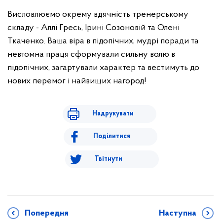
Висловлюємо окрему вдячність тренерському
складу - Аллі Гресь, Ірині Созоновій та Олені
Ткаченко. Ваша віра в підопічних, мудрі поради та
невтомна праця сформували сильну волю в
підопічних, загартували характер та вестимуть до
нових перемог і найвищих нагород!
Надрукувати
Поділитися
Твітнути
Попередня
Наступна