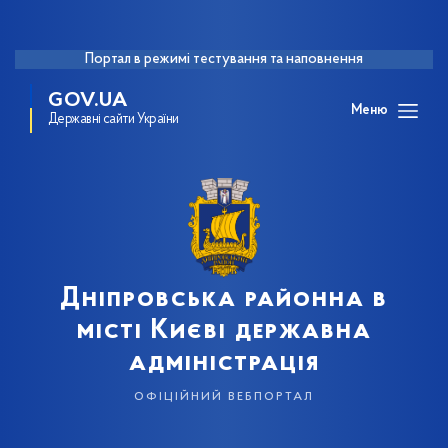
Портал в режимі тестування та наповнення
GOV.UA
Меню
Державні сайти України
Дніпровська районна в
місті Києві державна
адміністрація
офіційний вебпортал