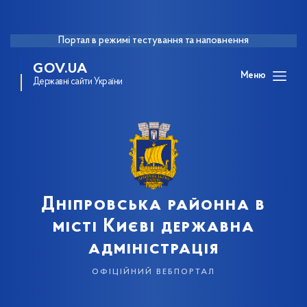
Портал в режимі тестування та наповнення
GOV.UA
Меню
Державні сайти України
Дніпровська районна в
місті Києві державна
адміністрація
офіційний вебпортал