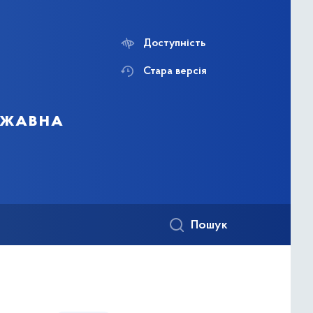
Доступність
Стара версія
ержавна
Пошук