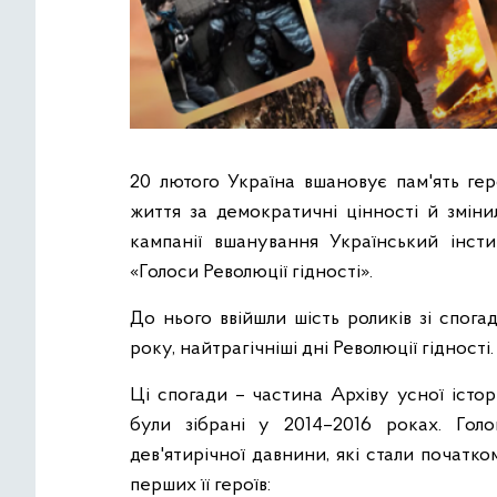
20 лютого Україна вшановує пам'ять гер
життя за демократичні цінності й зміни
кампанії вшанування Український інстит
«Голоси Революції гідності».
До нього ввійшли шість роликів зі спог
року, найтрагічніші дні Революції гідності
Ці спогади – частина Архіву усної історі
були зібрані у 2014–2016 роках. Гол
дев'ятирічної давнини, які стали початко
перших її героїв: