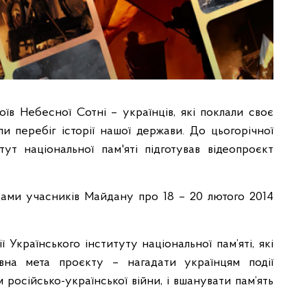
оїв Небесної Сотні – українців, які поклали своє
ли перебіг історії нашої держави. До цьогорічної
ут національної пам'яті підготував відеопроєкт
адами учасників Майдану про 18 – 20 лютого 2014
.
ї Українського інституту національної пам’яті, які
овна мета проєкту – нагадати українцям події
м російсько-української війни, і вшанувати пам’ять