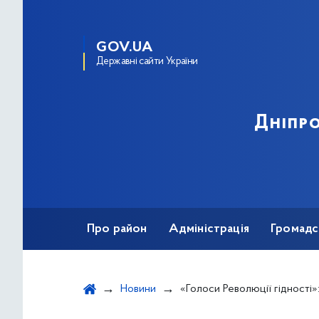
GOV.UA
Державні сайти України
Дніпро
Про район
Адміністрація
Громадс
Новини
«Голоси Революції гідності»: в мережу виклали с