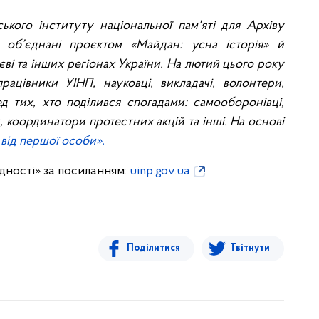
ського інституту національної пам'яті для Архіву
и об’єднані проєктом «Майдан: усна історія» й
єві та інших регіонах України. На лютий цього року
рацівники УІНП, науковці, викладачі, волонтери,
ед тих, хто поділився спогадами: самооборонівці,
 координатори протестних акцій та інші. На основі
від першої особи».
дності» за посиланням:
uinp.gov.ua
Поділитися
Твітнути