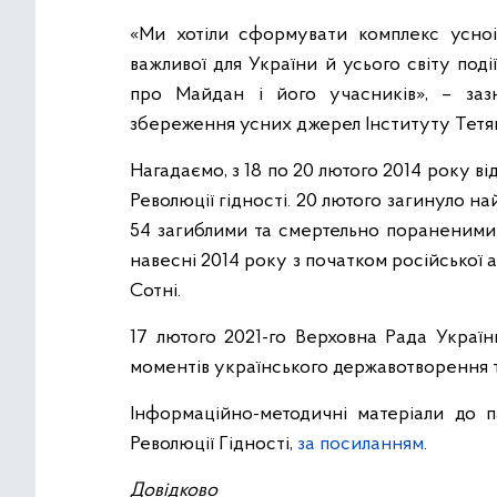
«Ми хотіли сформувати комплекс усноі
важливої для України й усього світу под
про Майдан і його учасників», – зазн
збереження усних джерел Інституту Тетя
Нагадаємо, з 18 по 20 лютого 2014 року ві
Революції гідності. 20 лютого загинуло на
54 загиблими та смертельно пораненими 
навесні 2014 року з початком російської 
Сотні.
17 лютого 2021-го Верховна Рада Украї
моментів українського державотворення т
Інформаційно-методичні матеріали до п
Революції Гідності,
за посиланням
.
Довідково