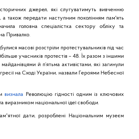
сторичних джерел, які слугуватимуть вивченню
ії, а також передати наступним поколінням пам'ять
ачила головна спеціалістка сектору обліку та
на Привалко.
дбулися масові розстріли протестувальників під час
йбільше учасників протестів – 48. Їх разом з іншими
майданівцями й п’ятьма активістами, які загинули
агресії на Сході України, назвали Героями Небесної
ни
визнала
Революцію гідності одним із ключових
а виразником національної ідеї свободи.
амʼятної дати, розроблені Національним музеєм