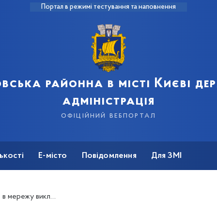
Портал в режимі тестування та наповнення
вська районна в місті Києві д
адміністрація
офіційний вебпортал
ькості
Е-місто
Повідомлення
Для ЗМІ
відчення учасників Майдану