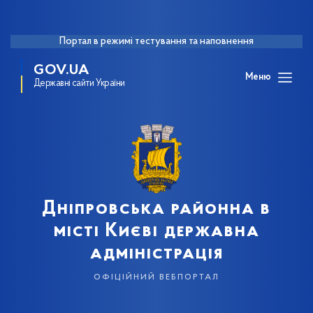
Портал в режимі тестування та наповнення
GOV.UA
Меню
Державні сайти України
Дніпровська районна в
місті Києві державна
адміністрація
офіційний вебпортал