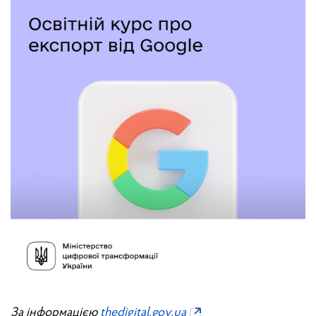
За інформацією
thedigital.gov.ua