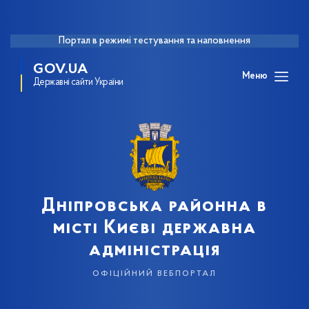
Портал в режимі тестування та наповнення
GOV.UA
Меню
Державні сайти України
Дніпровська районна в
місті Києві державна
адміністрація
офіційний вебпортал