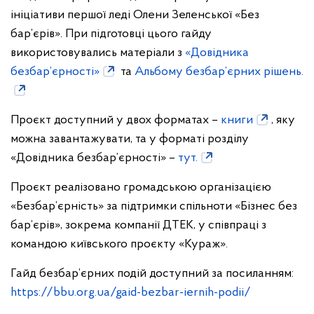
ініціативи першої леді Олени Зеленської «Без
бар’єрів». При підготовці цього гайду
використовувались матеріали з
«Довідника
безбар’єрності»
та
Альбому безбар’єрних рішень.
Проєкт доступний у двох форматах –
книги
, яку
можна завантажувати, та у форматі розділу
«Довідника безбар’єрності» –
тут.
Проєкт реалізовано громадською організацією
«Безбар’єрність» за підтримки спільноти «Бізнес без
бар’єрів», зокрема компанії ДТЕК, у співпраці з
командою київського проєкту «Кураж».
Гайд безбар’єрних подій доступний за посиланням:
https://bbu.org.ua/gaid-bezbar-iernih-podii/