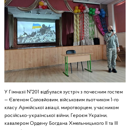
У Гімназії №201 відбулася зустріч з почесним гостем
— Євгеном Соловйовим, військовим льотчиком 1-го
класу Армійської авіації, миротворцем, учасником
російсько-української війни, Героєм України,
кавалером Ордену Богдана Хмельницького II та III