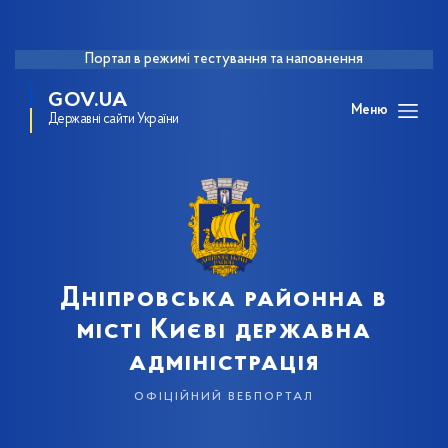
Портал в режимі тестування та наповнення
GOV.UA
Меню
Державні сайти України
Дніпровська районна в
місті Києві державна
адміністрація
офіційний вебпортал