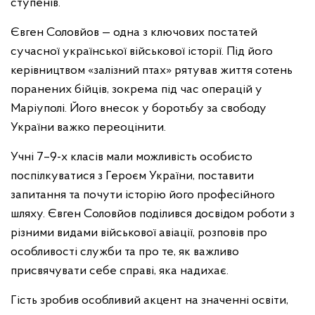
ступенів.
Євген Соловйов — одна з ключових постатей
сучасної української військової історії. Під його
керівництвом «залізний птах» рятував життя сотень
поранених бійців, зокрема під час операцій у
Маріуполі. Його внесок у боротьбу за свободу
України важко переоцінити.
Учні 7–9-х класів мали можливість особисто
поспілкуватися з Героєм України, поставити
запитання та почути історію його професійного
шляху. Євген Соловйов поділився досвідом роботи з
різними видами військової авіації, розповів про
особливості служби та про те, як важливо
присвячувати себе справі, яка надихає.
Гість зробив особливий акцент на значенні освіти,