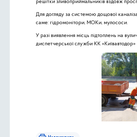
решітки зливоприймальників вздовж прос
Для догляду за системою дощової каналіза
саме: гідромонітори, МОКи, мулососи.
У разі виявлення місць підтоплень на вул
диспетчерської служби КК «Київавтодор» за