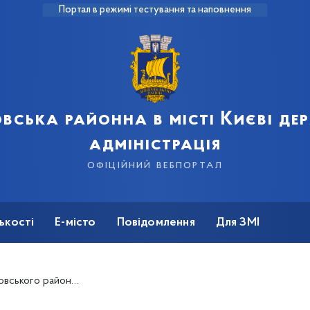
Портал в режимі тестування та наповнення
вська районна в місті Києві д
адміністрація
офіційний вебпортал
ькості
Е-місто
Повідомлення
Для ЗМІ
ливову каналізаційну мережу