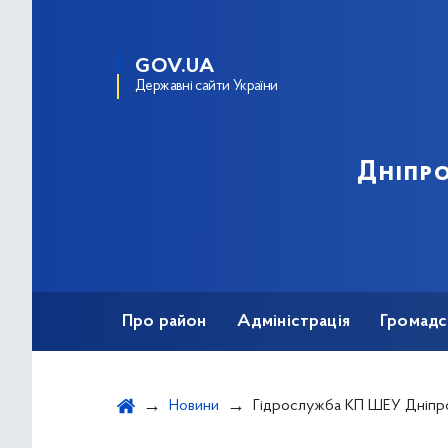
GOV.UA
Державні сайти України
Дніпро
Про район
Адміністрація
Громадс
Новини
Гідрослужба КП ШЕУ Дніпровського району прочищає з