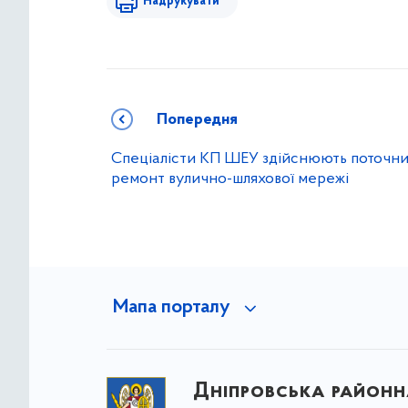
Надрукувати
Попередня
Спеціалісти КП ШЕУ здійснюють поточн
ремонт вулично-шляхової мережі
Мапа порталу
Дніпровська районна