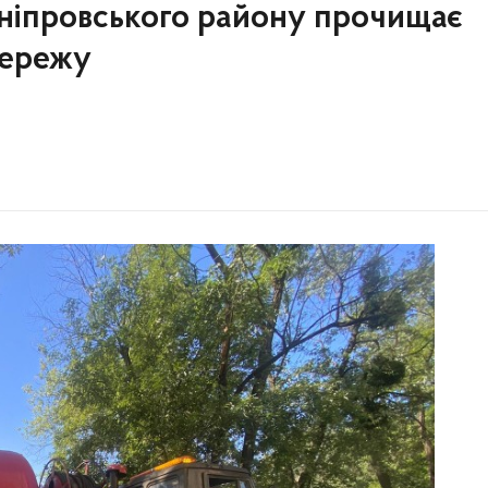
іпровського району прочищає
мережу