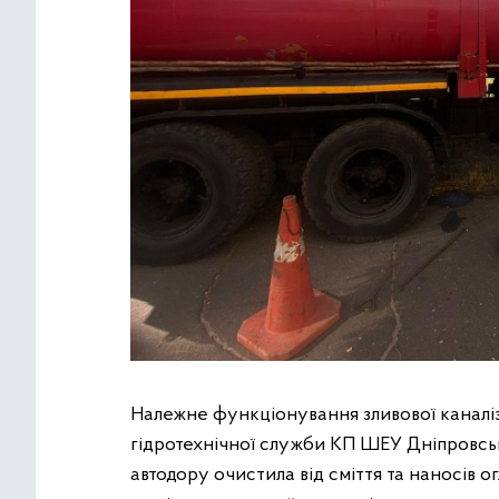
Належне функціонування зливової каналі
гідротехнічної служби КП ШЕУ Дніпровсь
автодору очистила від сміття та наносів о