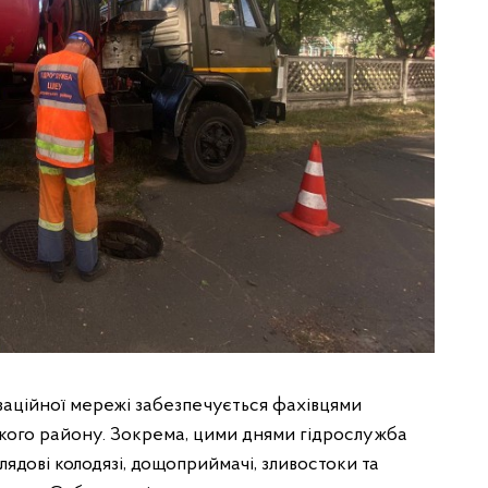
заційної мережі забезпечується фахівцями
кого району. Зокрема, цими днями гідрослужба
глядові колодязі, дощоприймачі, зливостоки та