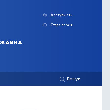
Доступність
Стара версія
ержавна
Пошук