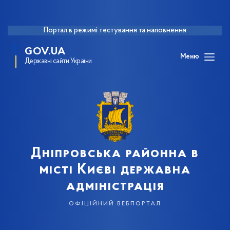
Портал в режимі тестування та наповнення
GOV.UA
Меню
Державні сайти України
Дніпровська районна в
місті Києві державна
адміністрація
офіційний вебпортал