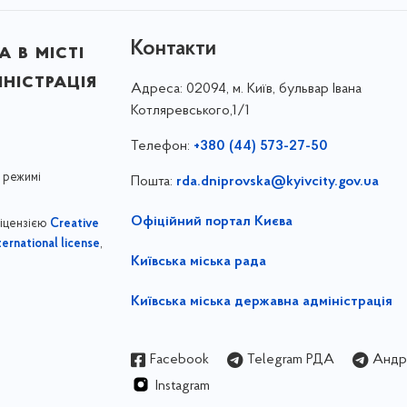
Контакти
 в місті
ністрація
Адреса:
02094, м. Київ, бульвар Івана
Котляревського,1/1
Телефон:
+380 (44) 573-27-50
 режимі
Пошта:
rda.dniprovska@kyivcity.gov.ua
Офіційний портал Києва
ліцензією
Creative
,
ernational license
Київська міська рада
Київська міська державна адміністрація
Facebook
Telegram РДА
Андрі
Instagram