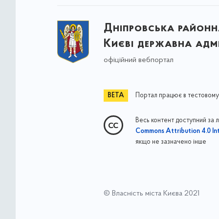
Дніпровська районна
Києві державна адмі
офіційний вебпортал
Портал працює в тестовому
Весь контент доступний за 
Commons Attribution 4.0 Int
якщо не зазначено інше
© Власність міста Києва 2021