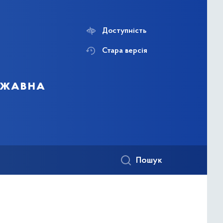
Доступність
Стара версія
ержавна
Пошук