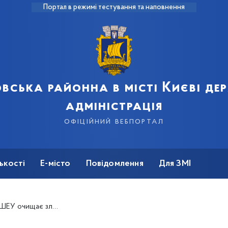
Портал в режимі тестування та наповнення
вська районна в місті Києві д
адміністрація
офіційний вебпортал
ькості
Е-місто
Повідомлення
Для ЗМІ
ливоприймальну мережу