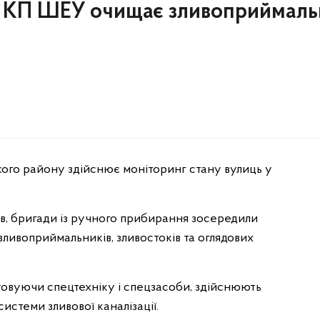
о КП ШЕУ очищає зливоприймаль
ого району здійснює моніторинг стану вулиць у
ів, бригади із ручного прибирання зосередили
зливоприймальників, зливостоків та оглядових
стовуючи спецтехніку і спецзасоби, здійснюють
системи зливової каналізації.