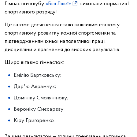
Гімнастки клубу
«Білі Лілеї»
виконали норматив І
спортивного розряду!
Це вагоме досягнення стало важливим етапом у
спортивному розвитку кожної спортсменки та
підтвердженням їхньої наполегливої праці,
дисципліни й прагнення до високих результатів.
Щиро вітаємо гімнасток:
Емілію Бартковську;
Дарʼю Аврамчук;
Домініку Смолянінову;
Вероніку Снєсарєву;
Кіру Григоренко.
За цим результатом — години тренувань, витримка,