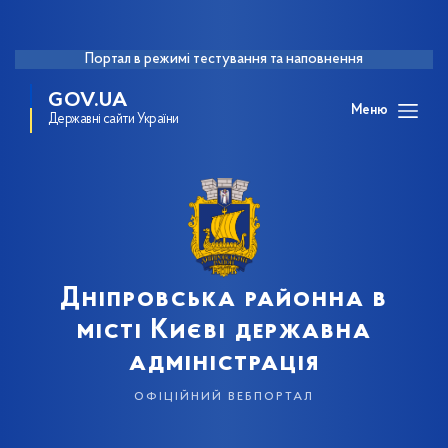
Портал в режимі тестування та наповнення
GOV.UA
Меню
Державні сайти України
Дніпровська районна в
місті Києві державна
адміністрація
офіційний вебпортал