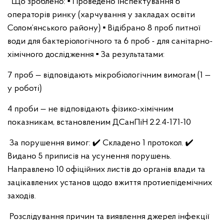
Що зроблено:
▪️ Проведено інспектування 6
операторів ринку (харчування у закладах освіти
Солом’янського району)
▪️ Відібрано 8 проб питної
води для бактеріологічного та 6 проб - для санітарно-
хімічного дослідження
▪️ За результатами:
7 проб — відповідають мікробіологічним вимогам (1 —
у роботі)
4 проби — не відповідають фізико-хімічним
показникам, встановленим ДСанПіН 2.2.4-171-10
За порушення вимог:
✔️ Складено 1 протокол.
✔️
Видано 5 приписів на усунення порушень.
Направлено 10 офіційних листів до органів влади та
зацікавлених установ щодо вжиття протиепідемічних
заходів.
Розслідування причин та виявлення джерел інфекції